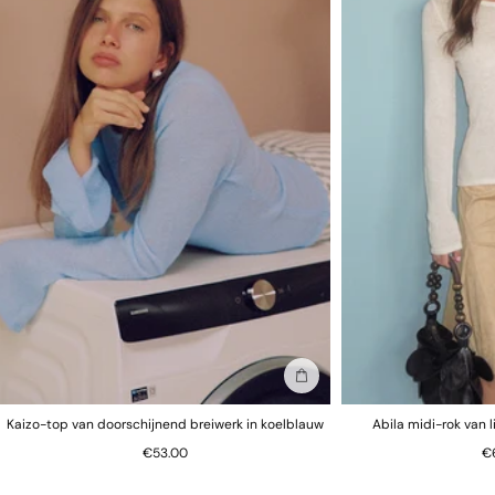
Let op: om hygiënische en gezondheidsredenen kunnen alle
onderbroeken niet worden geretourneerd.
In winkelmand
Kaizo-top van doorschijnend breiwerk in koelblauw
Abila midi-rok van 
€53.00
€