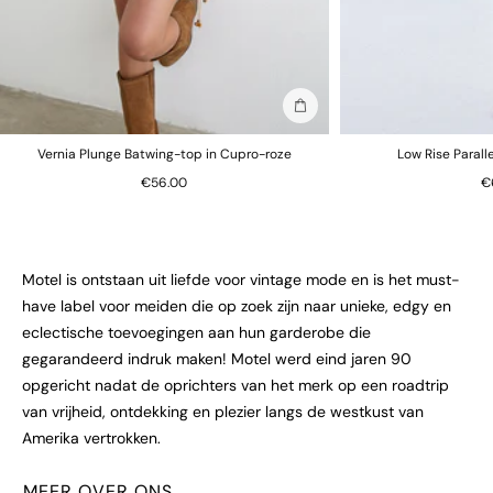
In winkelmand
Vernia Plunge Batwing-top in Cupro-roze
Low Rise Parall
€56.00
€
Motel is ontstaan uit liefde voor vintage mode en is het must-
have label voor meiden die op zoek zijn naar unieke, edgy en
eclectische toevoegingen aan hun garderobe die
gegarandeerd indruk maken! Motel werd eind jaren 90
opgericht nadat de oprichters van het merk op een roadtrip
van vrijheid, ontdekking en plezier langs de westkust van
Amerika vertrokken.
MEER OVER ONS