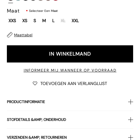
Maat
Selecteer Een Maat
XXS
XS
S
M
L
XL
XXL
Maattabel
IN WINKELMAND
INFORMEER MIJ WANNEER OP VOORRAAD
TOEVOEGEN AAN VERLANGLIJST
PRODUCTINFORMATIE
De Brienne
top
in een bruine gestreepte glinsterende stof.
STOFDETAILS &AMP; ONDERHOUD
Heeft een halternek met strikdetails. Compleet met een dun
riempje rond de taille en lage rug. Top is ongevoerd.
BUITENKANT 100% POLYESTER VOERING 100% POLYESTER
Combineer met onze
Eunia shorts
.
VERZENDEN &AMP; RETOURNEREN