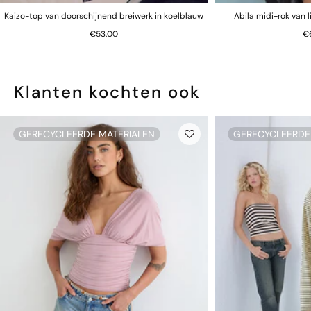
Kaizo-top van doorschijnend breiwerk in koelblauw
Abila midi-rok van 
€53.00
€
Klanten kochten ook
GERECYCLEERDE MATERIALEN
GERECYCLEERDE