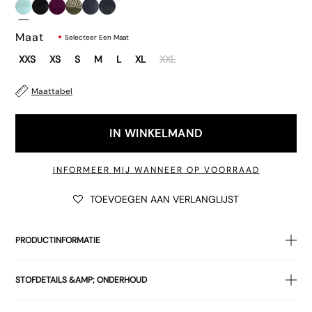
Maat
Selecteer Een Maat
XXS
XS
S
M
L
XL
XXL
Maattabel
€42.00
IN WINKELMAND
INFORMEER MIJ WANNEER OP VOORRAAD
TOEVOEGEN AAN VERLANGLIJST
€39.00
PRODUCTINFORMATIE
De
Danama-top
is gemaakt van aquakleurig rayonjersey. Een
STOFDETAILS &AMP; ONDERHOUD
top met blote schouders, korte mouwen, een wat lossere
pasvorm en plooitjes in de taille. Maak de look af met de
96,1% viscose, 3,9% elastaan