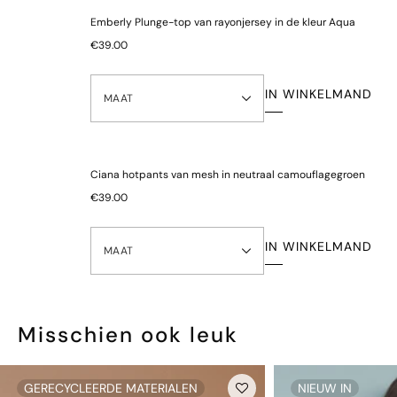
Bekijk onze
retourinformatie
Emberly Plunge-top van rayonjersey in de kleur Aqua
Let op: om hygiënische en gezondheidsredenen kunnen alle
€39.00
onderbroeken niet worden geretourneerd.
IN WINKELMAND
MAAT
Ciana hotpants van mesh in neutraal camouflagegroen
€39.00
IN WINKELMAND
MAAT
Misschien ook leuk
GERECYCLEERDE MATERIALEN
NIEUW IN