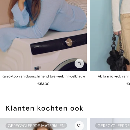
In winkelmand
Kaizo-top van doorschijnend breiwerk in koelblauw
Abila midi-rok van 
€53.00
€
Klanten kochten ook
GERECYCLEERDE MATERIALEN
GERECYCLEERDE