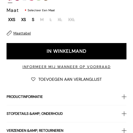
Maat
Selecteer Een Maat
XXS
XS
S
M
L
XL
XXL
Maattabel
€32.00
IN WINKELMAND
INFORMEER MIJ WANNEER OP VOORRAAD
TOEVOEGEN AAN VERLANGLIJST
€32.00
PRODUCTINFORMATIE
• Eco-zwemkleding met veelkleurige bloemblaadjesprint
STOFDETAILS &AMP; ONDERHOUD
zwemkleding
• Nauwsluitende pasvorm
BUITENKANT: 80% POLYESTER 20% ELASTAAN VOERING:
• Halterhalslijn
VERZENDEN &AMP; RETOURNEREN
100% POLYESTER