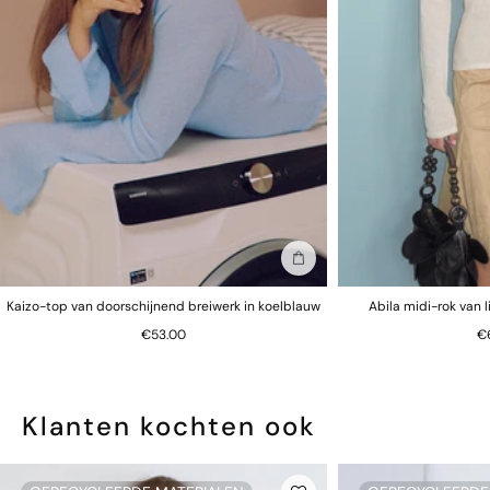
In winkelmand
Kaizo-top van doorschijnend breiwerk in koelblauw
Abila midi-rok van 
€53.00
€
Klanten kochten ook