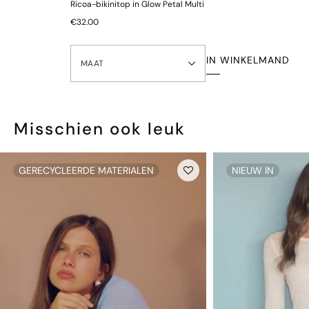
Ricoa-bikinitop in Glow Petal Multi
Let op: om hygiënische en gezondheidsredenen kunnen alle
€32.00
onderbroeken niet worden geretourneerd.
IN WINKELMAND
MAAT
Misschien ook leuk
GERECYCLEERDE MATERIALEN
NIEUW IN