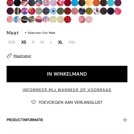
€32.00
Maat
Selecteer Een Maat
XXS
XS
S
M
L
XL
XXL
Maattabel
IN WINKELMAND
INFORMEER MIJ WANNEER OP VOORRAAD
TOEVOEGEN AAN VERLANGLIJST
PRODUCTINFORMATIE
• Paars en rood
zwemkleding
spandex met stralende