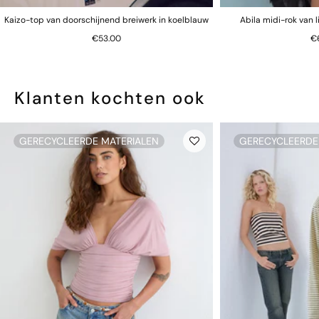
Kaizo-top van doorschijnend breiwerk in koelblauw
Abila midi-rok van 
€53.00
€
Klanten kochten ook
GERECYCLEERDE MATERIALEN
GERECYCLEERDE