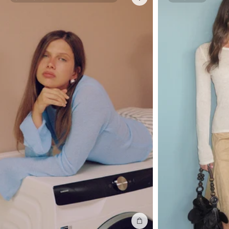
Terug naar ons centrale EU-magazijn
Sneller, eenvoudiger en goedkoper retourneren
Bekijk onze
retourinformatie
Let op: om hygiënische en gezondheidsredenen kunnen alle
onderbroeken niet worden geretourneerd.
In winkelmand