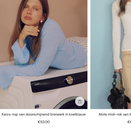
Let op: om hygiënische en gezondheidsredenen kunnen alle
onderbroeken niet worden geretourneerd.
In winkelmand
Kaizo-top van doorschijnend breiwerk in koelblauw
Abila midi-rok van 
€53.00
€