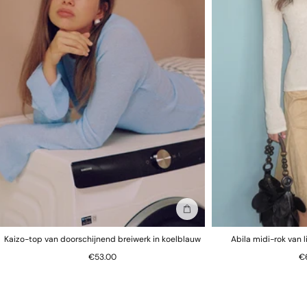
In winkelmand
Kaizo-top van doorschijnend breiwerk in koelblauw
Abila midi-rok van 
€53.00
€