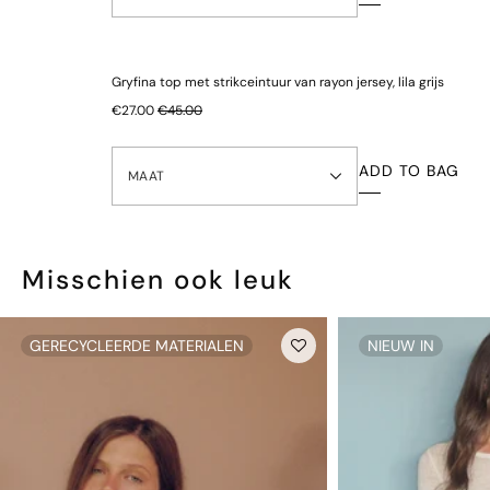
Terug naar ons centrale EU-magazijn
Sneller, eenvoudiger en goedkoper retourneren
Bekijk onze
retourinformatie
Gryfina top met strikceintuur van rayon jersey, lila grijs
Let op: om hygiënische en gezondheidsredenen kunnen alle
€27.00
€45.00
onderbroeken niet worden geretourneerd.
ADD TO BAG
MAAT
Misschien ook leuk
GERECYCLEERDE MATERIALEN
NIEUW IN