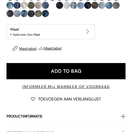
€40.00
Maat
Selecteer Een Maat
Maattabel
Maattabel
€135.00
ADD TO BAG
INFORMEER MIJ WANNEER OP VOORRAAD
Normale prijs
TOEVOEGEN AAN VERLANGLIJST
Normale prijs
€27.00
€45.00
PRODUCTINFORMATIE
• Zwarte
denim met
spoeleff
ect