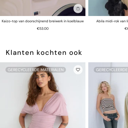
In winkelmand
Kaizo-top van doorschijnend breiwerk in koelblauw
Abila midi-rok van 
€53.00
€
Klanten kochten ook
GERECYCLEERDE MATERIALEN
GERECYCLEERDE