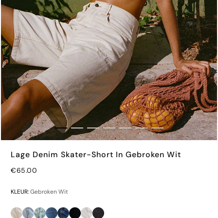
Lage Denim Skater-Short In Gebroken Wit
€65.00
€32.00
KLEUR:
Gebroken Wit