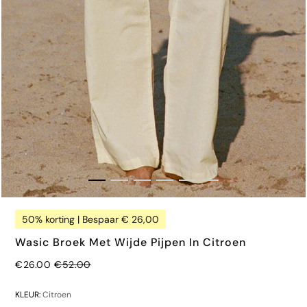
50% korting | Bespaar € 26,00
Wasic Broek Met Wijde Pijpen In Citroen
Normale prijs
€26.00
€52.00
€32.00
KLEUR:
Citroen