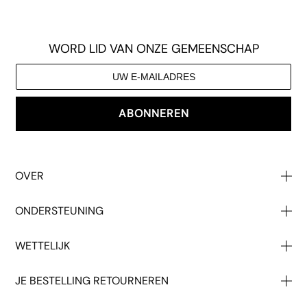
WORD LID VAN ONZE GEMEENSCHAP
ABONNEREN
OVER
Over Ons
ONDERSTEUNING
Onze Impact
Neem Contact Op Met
Groothandel
WETTELIJK
Help
Studentenkorting
T & C's
Geeft
Druk Op
JE BESTELLING RETOURNEREN
Privacy
Verzending
Jobs
Begin Uw Terugkeer Hier