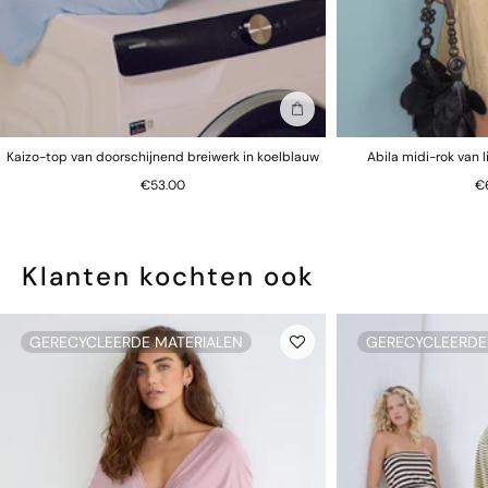
In winkelmand
Kaizo-top van doorschijnend breiwerk in koelblauw
Abila midi-rok van 
€53.00
€
Klanten kochten ook
GERECYCLEERDE MATERIALEN
GERECYCLEERDE