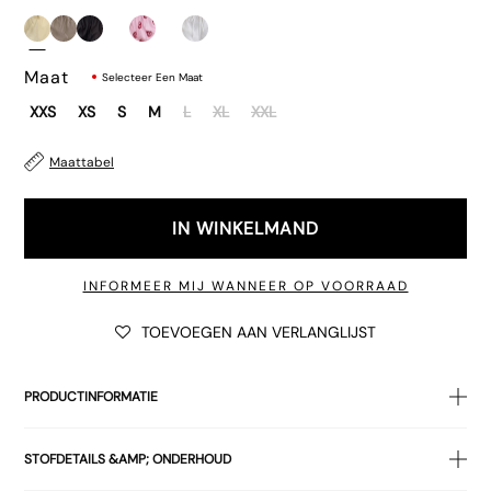
Maat
Selecteer Een Maat
XXS
XS
S
M
L
XL
XXL
Maattabel
€35.00
IN WINKELMAND
INFORMEER MIJ WANNEER OP VOORRAAD
TOEVOEGEN AAN VERLANGLIJST
PRODUCTINFORMATIE
De Wasic
broek
in citroenkatoen. De broek heeft een
lage
STOFDETAILS &AMP; ONDERHOUD
taillehoogte
, een losse pasvorm
met wijde pijpen,
elastiek in
de taille en een aantrekkoord. Afgewerkt met steekzakken.