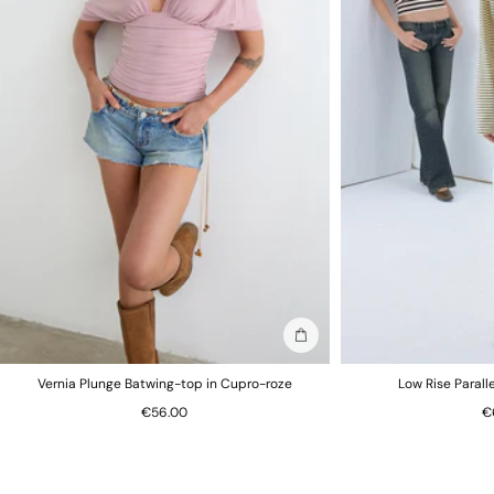
In winkelmand
Vernia Plunge Batwing-top in Cupro-roze
Low Rise Parall
€56.00
€