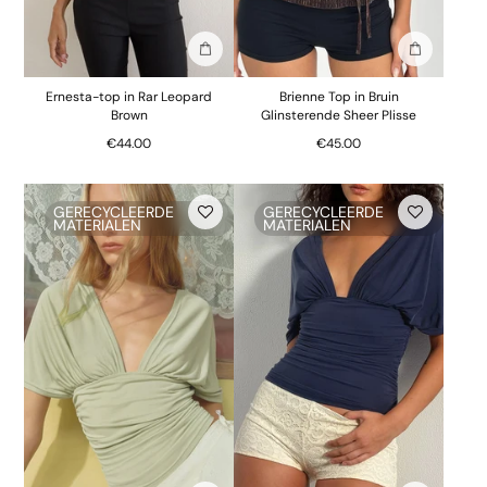
In winkelmand
In winkelm
Ernesta-top in Rar Leopard
Brienne Top in Bruin
Brown
Glinsterende Sheer Plisse
€44.00
€45.00
GERECYCLEERDE
GERECYCLEERDE
MATERIALEN
MATERIALEN