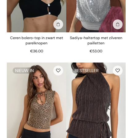
In winkelmand
In winkelm
Ceren bolero-top in zwart met
Sadiya-haltertop met zilveren
parelknopen
pailletten
€36.00
€53.00
NIEUW IN
BESTSELLER