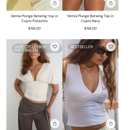
In winkelmand
In winkelm
Vernia Plunge Batwing-top in
Vernia Plunge Batwing Top in
Cupro Pistachio
Cupro Navy
€56.00
€56.00
GERECYCLEERDE
BESTSELLER
MATERIALEN
In winkelmand
In winkelm