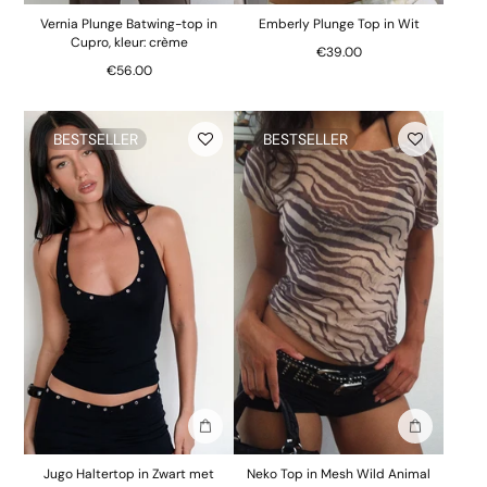
Vernia Plunge Batwing-top in
Emberly Plunge Top in Wit
Cupro, kleur: crème
€39.00
€56.00
BESTSELLER
BESTSELLER
In winkelmand
In winkelm
Jugo Haltertop in Zwart met
Neko Top in Mesh Wild Animal