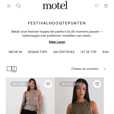
Sluiten (esc)
Menu
Winke
FESTIVALHOOGTEPUNTEN
Bekijk onze festival-topjes die perfect bij dit moment passen —
haltertopjes met pailletten, modellen van mesh...
Meer Lezen
NIEUW IN
SEQUIN TOPS
HALTERTOPJES
UIT DE TOP
KANTEN
Filteren en sorteren
BESTSELLER
BESTSELLER