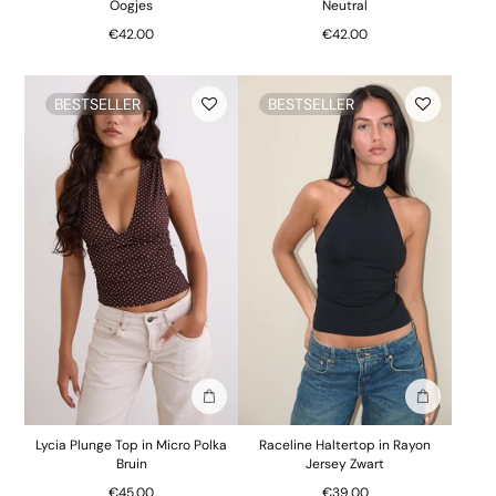
Oogjes
Neutral
€42.00
€42.00
BESTSELLER
BESTSELLER
In winkelmand
In winkelm
Lycia Plunge Top in Micro Polka
Raceline Haltertop in Rayon
Bruin
Jersey Zwart
€45.00
€39.00