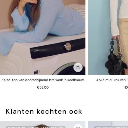
In winkelmand
Kaizo-top van doorschijnend breiwerk in koelblauw
Abila midi-rok van 
€53.00
€
Klanten kochten ook