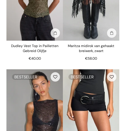
In winkelmand
In winkelm
Dudley Vest Top in Pailletten
Maritza midirok van gehaakt
Gebreid Olijfje
breiwerk, zwart
€40.00
€58.00
BESTSELLER
BESTSELLER