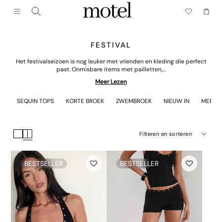
Sluiten (esc)
Menu
Winke
FESTIVAL
Het festivalseizoen is nog leuker met vrienden en kleding die perfect
past. Onmisbare items met pailletten,...
Meer Lezen
SEQUIN TOPS
KORTE BROEK
ZWEMBROEK
NIEUW IN
MEEST
Filteren en sorteren
BESTSELLER
BESTSELLER