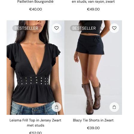
Pailletten Bourgondië
en studs, van rayon, zwart
€40.00
€49.00
BESTSELLER
BESTSELLER
In winkelmand
In winkelm
Leisma Frill Top in Jersey Zwart
Blazy Tie Shorts in Zwart
met studs
€39.00
€52.00