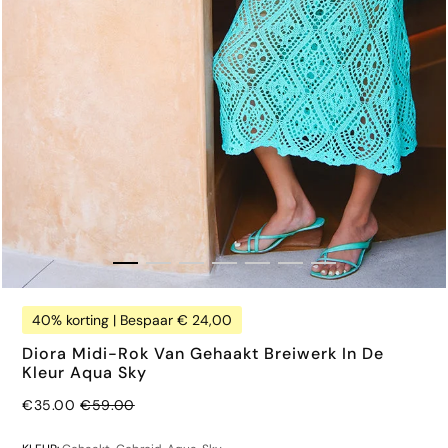
40% korting | Bespaar € 24,00
Diora Midi-Rok Van Gehaakt Breiwerk In De
Kleur Aqua Sky
Normale prijs
€35.00
€59.00
€32.00