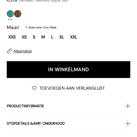
KLEUR:
Gehaakt, Gebreid, Aqua, Sky
Maat
Selecteer Een Maat
XXS
XS
S
M
L
XL
XXL
€45.00
Maattabel
IN WINKELMAND
TOEVOEGEN AAN VERLANGLIJST
€32.00
PRODUCTINFORMATIE
• Gehaakt, aquablauw
STOFDETAILS &AMP; ONDERHOUD
• Losse zeemeerminstijl
pasvorm
•
Midi
100% POLYESTER