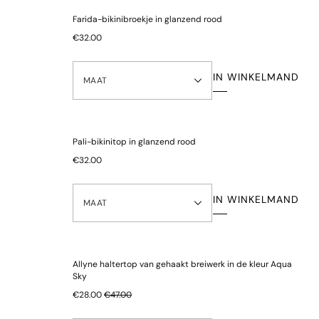
Bekijk onze
retourinformatie
Farida-bikinibroekje in glanzend rood
Let op: om hygiënische en gezondheidsredenen kunnen alle
€32.00
onderbroeken niet worden geretourneerd.
IN WINKELMAND
MAAT
Pali-bikinitop in glanzend rood
€32.00
IN WINKELMAND
MAAT
Allyne haltertop van gehaakt breiwerk in de kleur Aqua
Sky
€28.00
€47.00