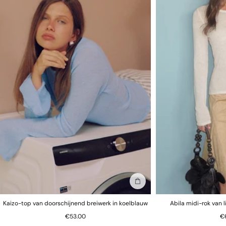
In winkelmand
Kaizo-top van doorschijnend breiwerk in koelblauw
Abila midi-rok van 
€53.00
€