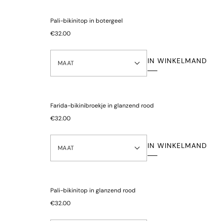
Bekijk onze
retourinformatie
Let op: om hygiënische en gezondheidsredenen kunnen alle
Pali-bikinitop in botergeel
onderbroeken niet worden geretourneerd.
€32.00
Normale prijs
IN WINKELMAND
MAAT
Normale prijs
€28.00
€47.00
Farida-bikinibroekje in glanzend rood
€32.00
IN WINKELMAND
MAAT
Pali-bikinitop in glanzend rood
€32.00