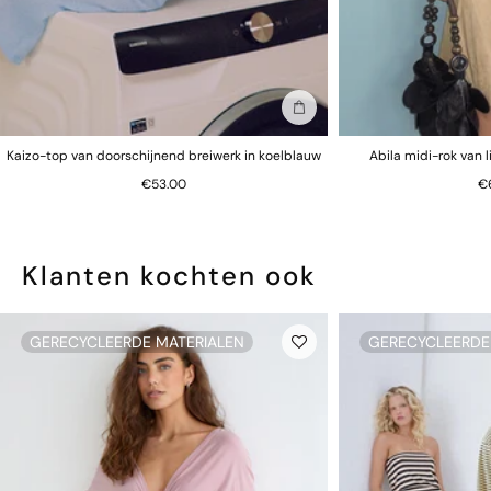
In winkelmand
Kaizo-top van doorschijnend breiwerk in koelblauw
Abila midi-rok van 
€53.00
€
Klanten kochten ook
GERECYCLEERDE MATERIALEN
GERECYCLEERDE