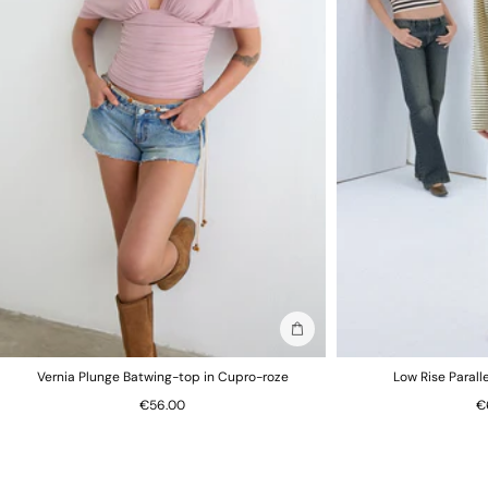
In winkelmand
Vernia Plunge Batwing-top in Cupro-roze
Low Rise Parall
€56.00
€