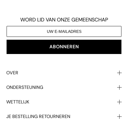
WORD LID VAN ONZE GEMEENSCHAP
ABONNEREN
OVER
Over Ons
ONDERSTEUNING
Onze Impact
Neem Contact Op Met
Groothandel
WETTELIJK
Help
Studentenkorting
T & C's
Geeft
Druk Op
JE BESTELLING RETOURNEREN
Privacy
Verzending
Jobs
Begin Uw Terugkeer Hier