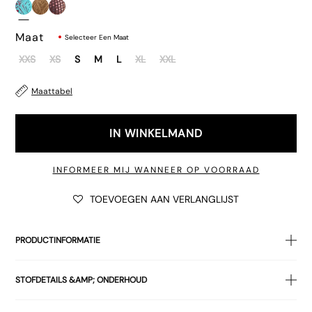
Maat
Selecteer Een Maat
XXS
XS
S
M
L
XL
XXL
Normale prijs
Maattabel
Normale prijs
€35.00
€59.00
IN WINKELMAND
INFORMEER MIJ WANNEER OP VOORRAAD
TOEVOEGEN AAN VERLANGLIJST
€32.00
PRODUCTINFORMATIE
• Aqua gehaakt brei
STOFDETAILS &AMP; ONDERHOUD
• Bodycon
pasvorm
• Cropped lengte
100% POLYESTER